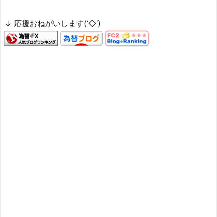
↓ 応援おねがいします(‘◇’)ゞ