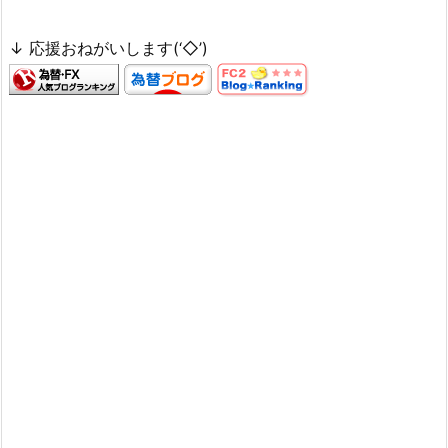
↓ 応援おねがいします(‘◇’)ゞ