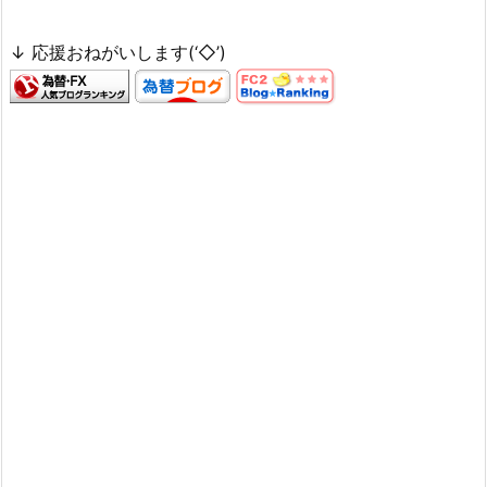
↓ 応援おねがいします(‘◇’)ゞ